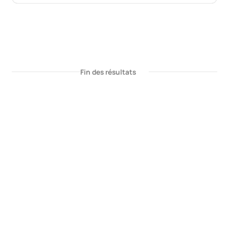
Fin des résultats
Nos métiers
Nos formations
Nos centres