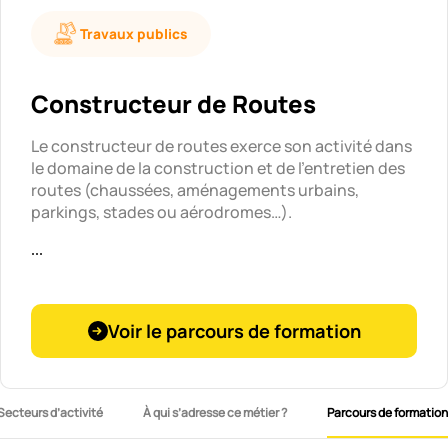
Travaux publics
Constructeur de Routes
Le constructeur de routes exerce son activité dans
le domaine de la construction et de l’entretien des
routes (chaussées, aménagements urbains,
parkings, stades ou aérodromes…).
...
Voir le parcours de formation
Secteurs d’activité
À qui s’adresse ce métier ?
Parcours de formation