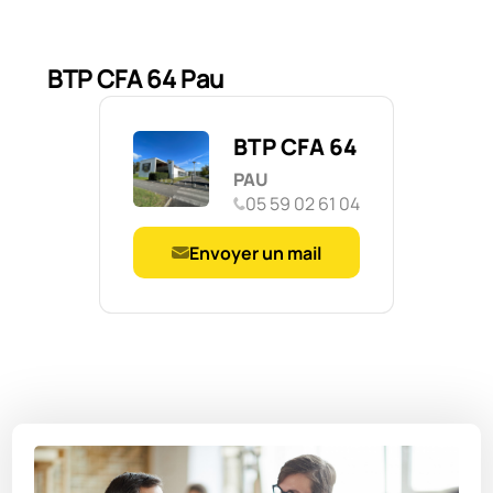
BTP CFA 64 Pau
BTP CFA 64
PAU
05 59 02 61 04
Envoyer un mail
Navigation
de