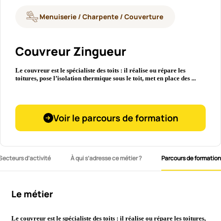
Menuiserie / Charpente / Couverture
Couvreur Zingueur
Le couvreur est le spécialiste des toits : il réalise ou répare les
toitures, pose l’isolation thermique sous le toit, met en place des ...
Voir le parcours de formation
Secteurs d’activité
À qui s’adresse ce métier ?
Parcours de formation
Le métier
Le couvreur est le spécialiste des toits : il réalise ou répare les toitures,