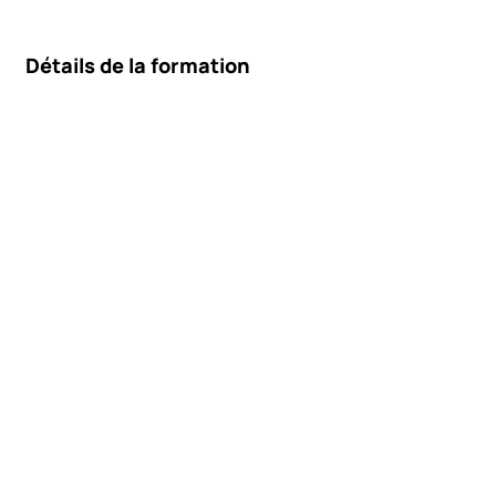
Détails de la formation
Contenu de la formation
Public concerné
Conditions d'accès