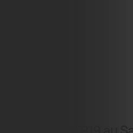
BTP CFA 19
TULLE
05.55.29.92.60
Envoyer un mail
Le CFA BTP19 au Sal
9