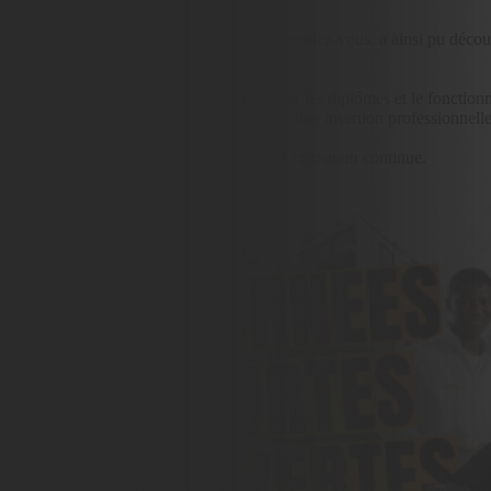
s'est déroulée le 21 Mars : Le public au rendez-vous, a ainsi pu découvr
hanges avec nos formateurs, informations sur les diplômes et le fonction
ation par Alternance est la voie idéale pour une insertion professionnelle
 au long de sa carrière, par le biais de la formation continue.