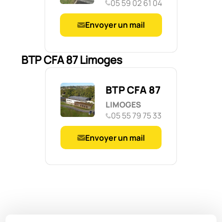
05 59 02 61 04
Envoyer un mail
BTP CFA 87 Limoges
BTP CFA 87
LIMOGES
05 55 79 75 33
Envoyer un mail
Navigation