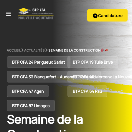
Candidature
ACCUEIL
ACTUALITÉS
SEMAINE DE LA CONSTRUCTION
BTP CFA 24 Périgueux Sarlat
BTP CFA 19 Tulle Brive
BTP CFA 33 Blanquefort - Audenge - Reignac
BTP CFA 40 Morcenx La Nouvel
BTP CFA 47 Agen
BTP CFA 64 Pau
BTP CFA 87 Limoges
Semaine de la 