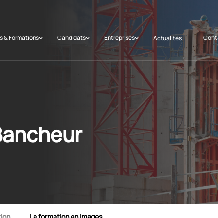
s & Formations
Candidats
Entreprises
Cont
Actualités
Bancheur
tion
La formation en images