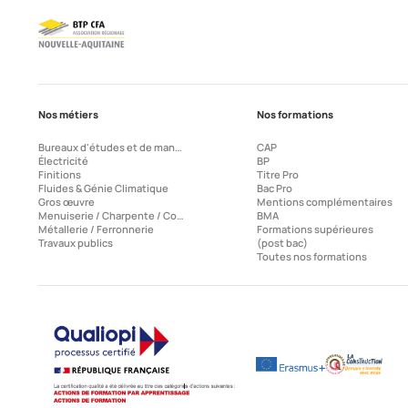
Nos métiers
Nos formations
Bureaux d'études et de management
CAP
Électricité
BP
Finitions
Titre Pro
Fluides & Génie Climatique
Bac Pro
Gros œuvre
Mentions complémentaires
Menuiserie / Charpente / Couverture
BMA
Métallerie / Ferronnerie
Formations supérieures
Travaux publics
(post bac)
Toutes nos formations