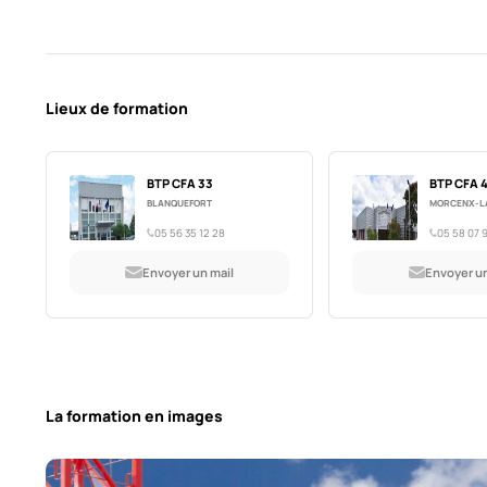
Lieux de formation
BTP CFA 33
BTP CFA 
BLANQUEFORT
MORCENX-L
05 56 35 12 28
05 58 07 
Envoyer un mail
Envoyer un
La formation en images