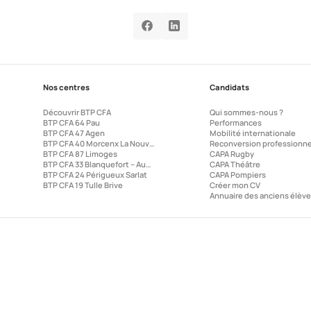
Nos centres
Candidats
Découvrir BTP CFA
Qui sommes-nous ?
BTP CFA 64 Pau
Performances
BTP CFA 47 Agen
Mobilité internationale
BTP CFA 40 Morcenx La Nouvelle
Reconversion professionne
BTP CFA 87 Limoges
CAPA Rugby
BTP CFA 33 Blanquefort – Audenge – Reignac
CAPA Théâtre
BTP CFA 24 Périgueux Sarlat
CAPA Pompiers
BTP CFA 19 Tulle Brive
Créer mon CV
Annuaire des anciens élèv