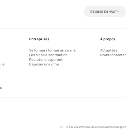
REVENIR EN HAUT
Entreprises
À propos
Se former / former un salarié
Actualités
Les aides à la formation
Nous contacter
Recruter un apprenti
lle
Déposer une offre
es
BTP CFA © 2023
Politique des cookies
Mentions légales