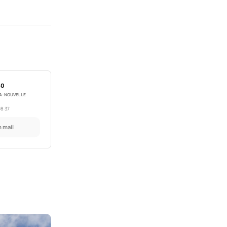
40
A-NOUVELLE
98 37
 mail